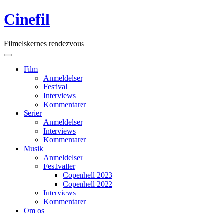
Skip
Cinefil
to
content
Filmelskernes rendezvous
Main
Menu
navigation
Film
Anmeldelser
Festival
Interviews
Kommentarer
Serier
Anmeldelser
Interviews
Kommentarer
Musik
Anmeldelser
Festivaller
Copenhell 2023
Copenhell 2022
Interviews
Kommentarer
Om os