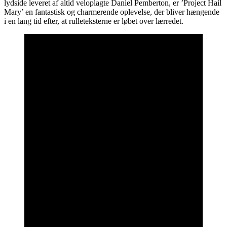
lydside leveret af altid veloplagte Daniel Pemberton, er ’Project Hail
Mary’ en fantastisk og charmerende oplevelse, der bliver hængende
i en lang tid efter, at rulleteksterne er løbet over lærredet.