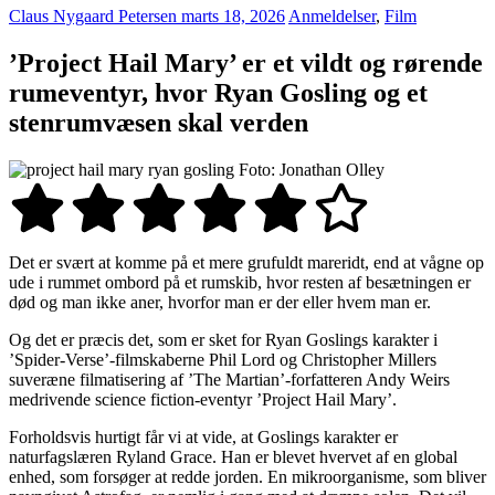
Claus Nygaard Petersen
marts 18, 2026
Anmeldelser
,
Film
’Project Hail Mary’ er et vildt og rørende
rumeventyr, hvor Ryan Gosling og et
stenrumvæsen skal verden
Foto: Jonathan Olley
Det er svært at komme på et mere grufuldt mareridt, end at vågne op
ude i rummet ombord på et rumskib, hvor resten af besætningen er
død og man ikke aner, hvorfor man er der eller hvem man er.
Og det er præcis det, som er sket for Ryan Goslings karakter i
’Spider-Verse’-filmskaberne Phil Lord og Christopher Millers
suveræne filmatisering af ’The Martian’-forfatteren Andy Weirs
medrivende science fiction-eventyr ’Project Hail Mary’.
Forholdsvis hurtigt får vi at vide, at Goslings karakter er
naturfagslæren Ryland Grace. Han er blevet hvervet af en global
enhed, som forsøger at redde jorden. En mikroorganisme, som bliver