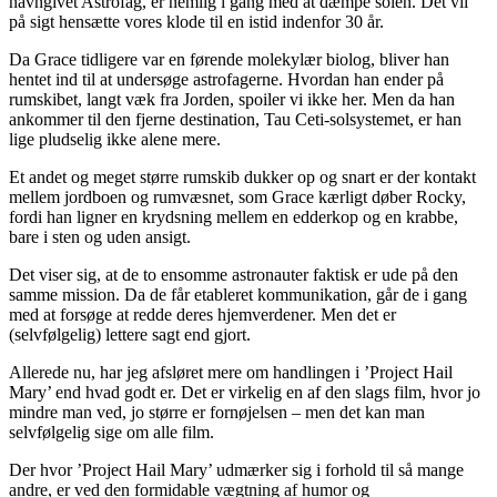
navngivet Astrofag, er nemlig i gang med at dæmpe solen. Det vil
på sigt hensætte vores klode til en istid indenfor 30 år.
Da Grace tidligere var en førende molekylær biolog, bliver han
hentet ind til at undersøge astrofagerne. Hvordan han ender på
rumskibet, langt væk fra Jorden, spoiler vi ikke her. Men da han
ankommer til den fjerne destination, Tau Ceti-solsystemet, er han
lige pludselig ikke alene mere.
Et andet og meget større rumskib dukker op og snart er der kontakt
mellem jordboen og rumvæsnet, som Grace kærligt døber Rocky,
fordi han ligner en krydsning mellem en edderkop og en krabbe,
bare i sten og uden ansigt.
Det viser sig, at de to ensomme astronauter faktisk er ude på den
samme mission. Da de får etableret kommunikation, går de i gang
med at forsøge at redde deres hjemverdener. Men det er
(selvfølgelig) lettere sagt end gjort.
Allerede nu, har jeg afsløret mere om handlingen i ’Project Hail
Mary’ end hvad godt er. Det er virkelig en af den slags film, hvor jo
mindre man ved, jo større er fornøjelsen – men det kan man
selvfølgelig sige om alle film.
Der hvor ’Project Hail Mary’ udmærker sig i forhold til så mange
andre, er ved den formidable vægtning af humor og