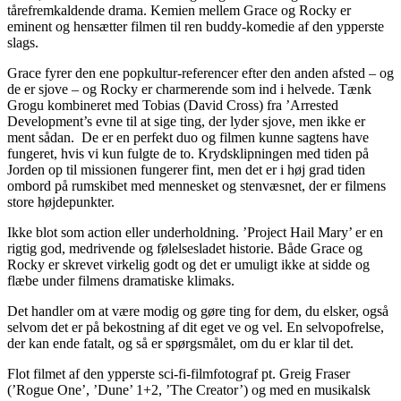
tårefremkaldende drama. Kemien mellem Grace og Rocky er
eminent og hensætter filmen til ren buddy-komedie af den ypperste
slags.
Grace fyrer den ene popkultur-referencer efter den anden afsted – og
de er sjove – og Rocky er charmerende som ind i helvede. Tænk
Grogu kombineret med Tobias (David Cross) fra ’Arrested
Development’s evne til at sige ting, der lyder sjove, men ikke er
ment sådan. De er en perfekt duo og filmen kunne sagtens have
fungeret, hvis vi kun fulgte de to. Krydsklipningen med tiden på
Jorden op til missionen fungerer fint, men det er i høj grad tiden
ombord på rumskibet med mennesket og stenvæsnet, der er filmens
store højdepunkter.
Ikke blot som action eller underholdning. ’Project Hail Mary’ er en
rigtig god, medrivende og følelsesladet historie. Både Grace og
Rocky er skrevet virkelig godt og det er umuligt ikke at sidde og
flæbe under filmens dramatiske klimaks.
Det handler om at være modig og gøre ting for dem, du elsker, også
selvom det er på bekostning af dit eget ve og vel. En selvopofrelse,
der kan ende fatalt, og så er spørgsmålet, om du er klar til det.
Flot filmet af den ypperste sci-fi-filmfotograf pt. Greig Fraser
(’Rogue One’, ’Dune’ 1+2, ’The Creator’) og med en musikalsk