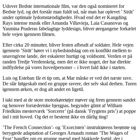
Udover Bedste internationale film, var den også nomineret for
Bedste lyd, og det forstår man fuldt ud, når man har oplevet ’ Sirāt’
under optimale lydomstændigheder. Hvad end det er Kangding
Rays intense musik eller Amanda Villavieja, Laia Casanovas og
Yasmina Praderas fabelagtige lyddesign, bliver øregangene forkælet
hele vejen igennem filmen.
Efter cirka 20 minutter, bliver festen afbrudt af soldater. Hele vejen
igennem ’Sirāt’ hører vi i nyhedsindslag om en konflikt mellem to
unavngivne lande, der eskalerer hurtigt og voldsomt. Verden er på
randen Tredje Verdenskrig, men det er ikke noget, der har direkte
indflydelse på vores hovedpersoner – i hvert fald ikke i starten.
Luis og Esteban får et tip om, at Mar måske er ved det næste rave.
De slår følgeskab med en gruppe ravere, der selv skal derhen. Turen
igennem ørken, er dog alt andet en ligetil.
I takt med at de store motorkøretøjer møver sig frem gennem sandet
og henover forræderiske bjergpas, begynder glimt af William
Friedkins mesterværk ’Sorcerer’ (på dansk ’Frygtens pris’) at poppe
ind i mit hoved. Og det er bestemt ikke en dårlig ting!
’The French Connection’- og ’Exorcisten’-instruktørens berømte og
berygtede adaptation af Georges Arnauds roman ’The Wages of
Fear’ handler om en gruppe mænd med blakkede fortid, der i