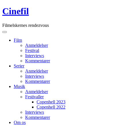
Skip
Cinefil
to
content
Filmelskernes rendezvous
Main
Menu
navigation
Film
Anmeldelser
Festival
Interviews
Kommentarer
Serier
Anmeldelser
Interviews
Kommentarer
Musik
Anmeldelser
Festivaller
Copenhell 2023
Copenhell 2022
Interviews
Kommentarer
Om os