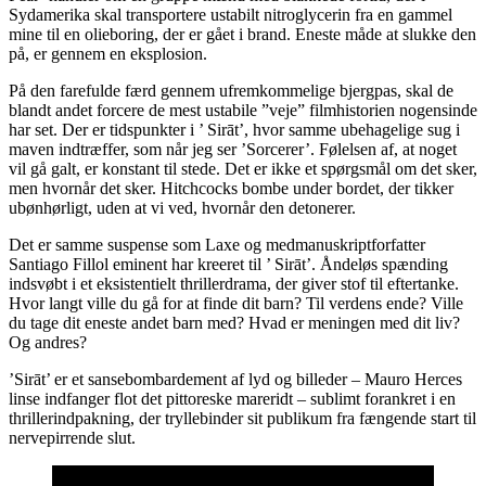
Sydamerika skal transportere ustabilt nitroglycerin fra en gammel
mine til en olieboring, der er gået i brand. Eneste måde at slukke den
på, er gennem en eksplosion.
På den farefulde færd gennem ufremkommelige bjergpas, skal de
blandt andet forcere de mest ustabile ”veje” filmhistorien nogensinde
har set. Der er tidspunkter i ’ Sirāt’, hvor samme ubehagelige sug i
maven indtræffer, som når jeg ser ’Sorcerer’. Følelsen af, at noget
vil gå galt, er konstant til stede. Det er ikke et spørgsmål om det sker,
men hvornår det sker. Hitchcocks bombe under bordet, der tikker
ubønhørligt, uden at vi ved, hvornår den detonerer.
Det er samme suspense som Laxe og medmanuskriptforfatter
Santiago Fillol eminent har kreeret til ’ Sirāt’. Åndeløs spænding
indsvøbt i et eksistentielt thrillerdrama, der giver stof til eftertanke.
Hvor langt ville du gå for at finde dit barn? Til verdens ende? Ville
du tage dit eneste andet barn med? Hvad er meningen med dit liv?
Og andres?
’Sirāt’ er et sansebombardement af lyd og billeder – Mauro Herces
linse indfanger flot det pittoreske mareridt – sublimt forankret i en
thrillerindpakning, der tryllebinder sit publikum fra fængende start til
nervepirrende slut.