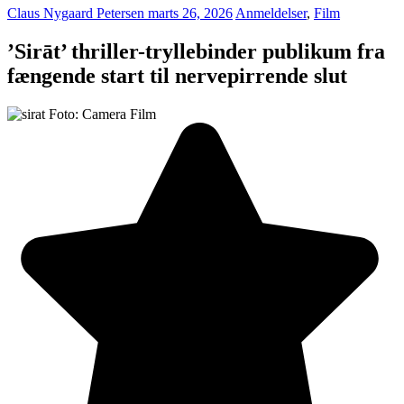
Claus Nygaard Petersen
marts 26, 2026
Anmeldelser
,
Film
’Sirāt’ thriller-tryllebinder publikum fra
fængende start til nervepirrende slut
Foto: Camera Film