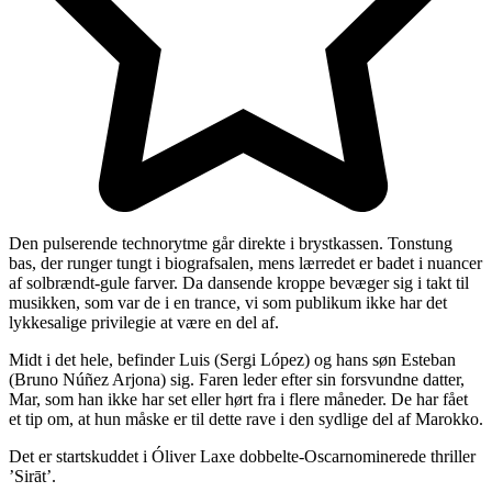
Den pulserende technorytme går direkte i brystkassen. Tonstung
bas, der runger tungt i biografsalen, mens lærredet er badet i nuancer
af solbrændt-gule farver. Da dansende kroppe bevæger sig i takt til
musikken, som var de i en trance, vi som publikum ikke har det
lykkesalige privilegie at være en del af.
Midt i det hele, befinder Luis (Sergi López) og hans søn Esteban
(Bruno Núñez Arjona) sig. Faren leder efter sin forsvundne datter,
Mar, som han ikke har set eller hørt fra i flere måneder. De har fået
et tip om, at hun måske er til dette rave i den sydlige del af Marokko.
Det er startskuddet i Óliver Laxe dobbelte-Oscarnominerede thriller
’Sirāt’.