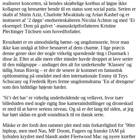
realiserer koncerten, så hendes skrøbelige korthus af løgne ikke
kollapser og hensætter hende til en status som social paria. Serien er
skabt af Shirin Aziz, Charlotte Mwakitalu og Arian Kashef og er
instrueret af ’2 døgn’-medserieskaberen Nicolai Achton og med ’Et
eksempel: Dem på gulvet ’-manuskriptforfatteren Kristine
Plechinger Tüchsen som hovedforfatter.
Resultatet er en uimodståelig børne- og ungdomsserie, hvor man
ikke kan undgå at blive besnæret af dens charme. I lige præcis
denne genre sker der nogle virkelig spændende ting i Danmark i
disse år. Efter at alle mere eller mindre havde droppet at lave serier
til den målgruppe – undtaget den alt for underkendte ’Klassen’ og
tidlig Jonas Risvig – er der de senere år kommet en fantastisk
opblomstring på området med den internationale Emmy til Teys
Schucany og Frederik Ryes ferme ungdomsdrama ’En af drengene’
som den hidtidige højeste hæder.
’Si’r det bar’ er virkelig underholdende og vellavet, hvor især
billedsiden med nogle rigtig fine kameraindstillinger og droneskud
er med til at hæve seriens niveau. Og så er det lang tid siden, at jeg
har hørt sådan en godt soundtrack til en dansk serie.
Måske er det fordi den rammer plet med min forkærlighed for ’90er
hiphop, men med Nas, MF Doom, Fugees og franske IAM på
lydsiden krydret med blandt andet Fleetwood Mac og nyere kræfter