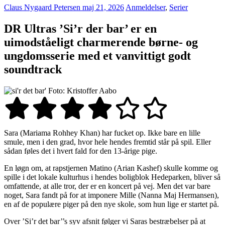
Claus Nygaard Petersen
maj 21, 2026
Anmeldelser
,
Serier
DR
Ultras ’Si’r der bar’ er en
uimodståeligt charmerende børne- og
ungdomsserie med et vanvittigt godt
soundtrack
Foto: Kristoffer Aabo
Sara (Mariama Rohhey Khan) har fucket op. Ikke bare en lille
smule, men i den grad, hvor hele hendes fremtid står på spil. Eller
sådan føles det i hvert fald for den 13-årige pige.
En løgn om, at rapstjernen Matino (Arian Kashef) skulle komme og
spille i det lokale kulturhus i hendes boligblok Hedeparken, bliver så
omfattende, at alle tror, der er en koncert på vej. Men det var bare
noget, Sara fandt på for at imponere Mille (Nanna Maj Hermansen),
en af de populære piger på den nye skole, som hun lige er startet på.
Over ’Si’r det bar’’s syv afsnit følger vi Saras bestræbelser på at