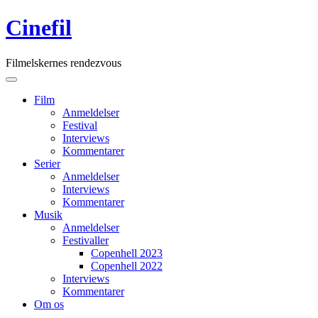
Skip
Cinefil
to
content
Filmelskernes rendezvous
Main
Menu
navigation
Film
Anmeldelser
Festival
Interviews
Kommentarer
Serier
Anmeldelser
Interviews
Kommentarer
Musik
Anmeldelser
Festivaller
Copenhell 2023
Copenhell 2022
Interviews
Kommentarer
Om os