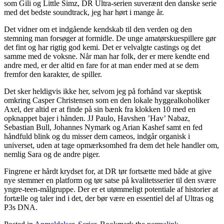
som Gili og Little Simz, DR Ultra-serien suverænt den danske serie
med det bedste soundtrack, jeg har hørt i mange år.
Det vidner om et indgående kendskab til den verden og den
stemning man forsøger at formidle. De unge amatørskuespillere gør
det fint og har rigtig god kemi. Det er velvalgte castings og det
samme med de voksne. Når man har folk, der er mere kendte end
andre med, er der altid en fare for at man ender med at se dem
fremfor den karakter, de spiller.
Det sker heldigvis ikke her, selvom jeg på forhånd var skeptisk
omkring Casper Christensen som en den lokale hyggealkoholiker
Axel, der altid er at finde på sin bænk fra klokken 10 med en
opknappet bajer i hånden. JJ Paulo, Havshen ’Hav’ Nabaz,
Sebastian Bull, Johannes Nymark og Arian Kashef samt en fed
håndfuld blink og du misser dem cameos, indgår organisk i
universet, uden at tage opmærksomhed fra dem det hele handler om,
nemlig Sara og de andre piger.
Fingrene er hårdt krydset for, at DR tør fortsætte med både at give
nye stemmer en platform og tør satse på kvalitetsserier til den svære
yngre-teen-målgruppe. Der er et utømmeligt potentiale af historier at
fortælle og taler ind i det, der bør være en essentiel del af Ultras og
P3s DNA.