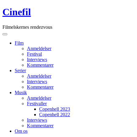
Skip
Cinefil
to
content
Filmelskernes rendezvous
Main
Menu
navigation
Film
Anmeldelser
Festival
Interviews
Kommentarer
Serier
Anmeldelser
Interviews
Kommentarer
Musik
Anmeldelser
Festivaller
Copenhell 2023
Copenhell 2022
Interviews
Kommentarer
Om os