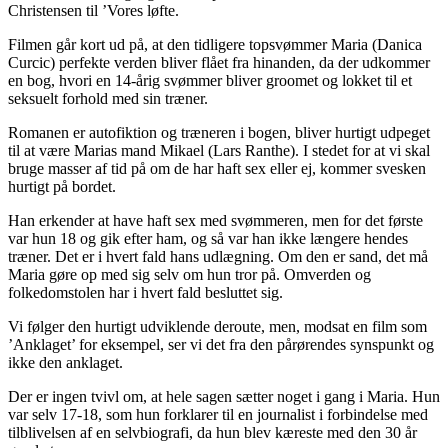
Christensen til ’Vores løfte.
Filmen går kort ud på, at den tidligere topsvømmer Maria (Danica
Curcic) perfekte verden bliver flået fra hinanden, da der udkommer
en bog, hvori en 14-årig svømmer bliver groomet og lokket til et
seksuelt forhold med sin træner.
Romanen er autofiktion og træneren i bogen, bliver hurtigt udpeget
til at være Marias mand Mikael (Lars Ranthe). I stedet for at vi skal
bruge masser af tid på om de har haft sex eller ej, kommer svesken
hurtigt på bordet.
Han erkender at have haft sex med svømmeren, men for det første
var hun 18 og gik efter ham, og så var han ikke længere hendes
træner. Det er i hvert fald hans udlægning. Om den er sand, det må
Maria gøre op med sig selv om hun tror på. Omverden og
folkedomstolen har i hvert fald besluttet sig.
Vi følger den hurtigt udviklende deroute, men, modsat en film som
’Anklaget’ for eksempel, ser vi det fra den pårørendes synspunkt og
ikke den anklaget.
Der er ingen tvivl om, at hele sagen sætter noget i gang i Maria. Hun
var selv 17-18, som hun forklarer til en journalist i forbindelse med
tilblivelsen af en selvbiografi, da hun blev kæreste med den 30 år