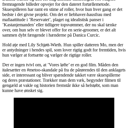
fremragende billeder opvejer for den dateret fortællemetode.
Skuespilleren har ramt en stime af roller, hvor hun hver gang er det
bedste i det givne projekt. Om det er liebhaver-hausfrau med
mafiaattitude i ’Reservatet’, plaget og idealistisk panser i
’Kastanjemanden’ eller tidligere topsvømmer, der nu skal tænke
over, om hun selv er blevet offer for en serie-groomer, er det alt
sammen dybt fængende i hænderne på Danica Curcic.
Hold øje med Lily Schjøtt-Wieth. Hun spiller datteren Mo, men der
er antydninger i hendes spil, som lover rigtig godt for fremtiden, hvis
hun vælger at fortsætte og vælger de rigtige roller.
Der er ingen tvivl om, at ’Vores løfte’ er en god film. Måden den
italesætter en #metoo-skandale på fra de pårørendes til den anklagets
side, er interessant og bliver spændende takket være skuespillerne
og deres præstationer. Trækker man dem væk, begynder filmen til
gengæld at vakle og historien fremstår ikke så helstøbt, som man
kunne have ønsket sig.