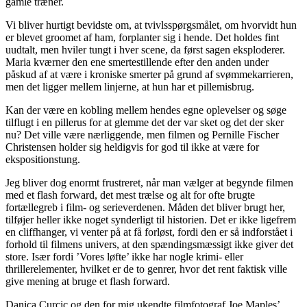
gamle træner.
Vi bliver hurtigt bevidste om, at tvivlsspørgsmålet, om hvorvidt hun
er blevet groomet af ham, forplanter sig i hende. Det holdes fint
uudtalt, men hviler tungt i hver scene, da først sagen eksploderer.
Maria kværner den ene smertestillende efter den anden under
påskud af at være i kroniske smerter på grund af svømmekarrieren,
men det ligger mellem linjerne, at hun har et pillemisbrug.
Kan der være en kobling mellem hendes egne oplevelser og søge
tilflugt i en pillerus for at glemme det der var sket og det der sker
nu? Det ville være nærliggende, men filmen og Pernille Fischer
Christensen holder sig heldigvis for god til ikke at være for
ekspositionstung.
Jeg bliver dog enormt frustreret, når man vælger at begynde filmen
med et flash forward, det mest trælse og alt for ofte brugte
fortællegreb i film- og serieverdenen. Måden det bliver brugt her,
tilføjer heller ikke noget synderligt til historien. Det er ikke ligefrem
en cliffhanger, vi venter på at få forløst, fordi den er så indforstået i
forhold til filmens univers, at den spændingsmæssigt ikke giver det
store. Især fordi ’Vores løfte’ ikke har nogle krimi- eller
thrillerelementer, hvilket er de to genrer, hvor det rent faktisk ville
give mening at bruge et flash forward.
Danica Curcic og den for mig ukendte filmfotograf Joe Maples’