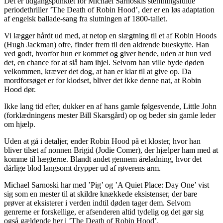
Det er udgangspunktet for Michael Sarnoskis stemningsfulde
periodethriller ’The Death of Robin Hood’, der er en løs adaptation
af engelsk ballade-sang fra slutningen af 1800-tallet.
Vi lægger hårdt ud med, at netop en slægtning til et af Robin Hoods
(Hugh Jackman) ofre, finder frem til den aldrende bueskytte. Han
ved godt, hvorfor hun er kommet og giver hende, uden at hun ved
det, en chance for at slå ham ihjel. Selvom han ville byde døden
velkommen, kræver det dog, at han er klar til at give op. Da
mordforsøget er for klodset, bliver det ikke denne nat, at Robin
Hood dør.
Ikke lang tid efter, dukker en af hans gamle følgesvende, Little John
(forklædningens mester Bill Skarsgård) op og beder sin gamle leder
om hjælp.
Uden at gå i detaljer, ender Robin Hood på et kloster, hvor han
bliver tilset af nonnen Brigid (Jodie Comer), der hjælper ham med at
komme til hægterne. Blandt andet gennem åreladning, hvor det
dårlige blod langsomt drypper ud af røverens arm.
Michael Sarnoski har med ’Pig’ og ’A Quiet Place: Day One’ vist
sig som en mester til at skildre knækkede eksistenser, der bare
prøver at eksisterer i verden indtil døden tager dem. Selvom
genrerne er forskellige, er afsenderen altid tydelig og det gør sig
også gældende her i ’The Death of Robin Hood’.