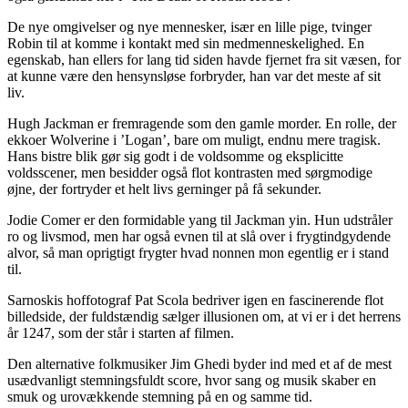
De nye omgivelser og nye mennesker, især en lille pige, tvinger
Robin til at komme i kontakt med sin medmenneskelighed. En
egenskab, han ellers for lang tid siden havde fjernet fra sit væsen, for
at kunne være den hensynsløse forbryder, han var det meste af sit
liv.
Hugh Jackman er fremragende som den gamle morder. En rolle, der
ekkoer Wolverine i ’Logan’, bare om muligt, endnu mere tragisk.
Hans bistre blik gør sig godt i de voldsomme og eksplicitte
voldsscener, men besidder også flot kontrasten med sørgmodige
øjne, der fortryder et helt livs gerninger på få sekunder.
Jodie Comer er den formidable yang til Jackman yin. Hun udstråler
ro og livsmod, men har også evnen til at slå over i frygtindgydende
alvor, så man oprigtigt frygter hvad nonnen mon egentlig er i stand
til.
Sarnoskis hoffotograf Pat Scola bedriver igen en fascinerende flot
billedside, der fuldstændig sælger illusionen om, at vi er i det herrens
år 1247, som der står i starten af filmen.
Den alternative folkmusiker Jim Ghedi byder ind med et af de mest
usædvanligt stemningsfuldt score, hvor sang og musik skaber en
smuk og urovækkende stemning på en og samme tid.