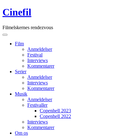
Skip
Cinefil
to
content
Filmelskernes rendezvous
Main
Menu
navigation
Film
Anmeldelser
Festival
Interviews
Kommentarer
Serier
Anmeldelser
Interviews
Kommentarer
Musik
Anmeldelser
Festivaller
Copenhell 2023
Copenhell 2022
Interviews
Kommentarer
Om os