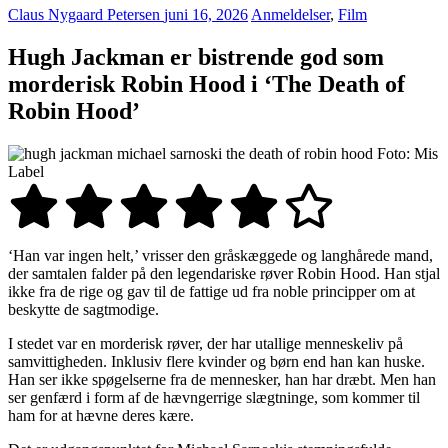
Claus Nygaard Petersen
juni 16, 2026
Anmeldelser
,
Film
Hugh Jackman er bistrende god som
morderisk Robin Hood i ‘The Death of
Robin Hood’
Foto: Mis
Label
‘Han var ingen helt,’ vrisser den gråskæggede og langhårede mand,
der samtalen falder på den legendariske røver Robin Hood. Han stjal
ikke fra de rige og gav til de fattige ud fra noble principper om at
beskytte de sagtmodige.
I stedet var en morderisk røver, der har utallige menneskeliv på
samvittigheden. Inklusiv flere kvinder og børn end han kan huske.
Han ser ikke spøgelserne fra de mennesker, han har dræbt. Men han
ser genfærd i form af de hævngerrige slægtninge, som kommer til
ham for at hævne deres kære.