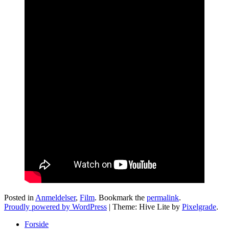
Posted in
Anmeldelser
,
Film
. Bookmark the
permalink
.
Proudly powered by WordPress
|
Theme: Hive Lite by
Pixelgrade
.
Forside