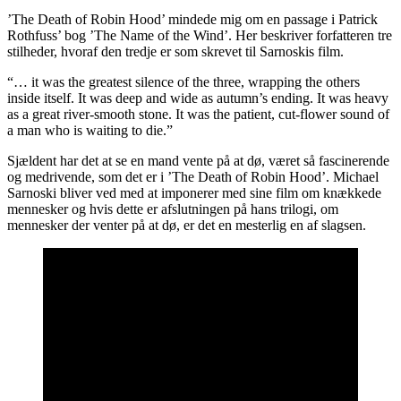
’The Death of Robin Hood’ mindede mig om en passage i Patrick
Rothfuss’ bog ’The Name of the Wind’. Her beskriver forfatteren tre
stilheder, hvoraf den tredje er som skrevet til Sarnoskis film.
“… it was the greatest silence of the three, wrapping the others
inside itself. It was deep and wide as autumn’s ending. It was heavy
as a great river-smooth stone. It was the patient, cut-flower sound of
a man who is waiting to die.”
Sjældent har det at se en mand vente på at dø, været så fascinerende
og medrivende, som det er i ’The Death of Robin Hood’. Michael
Sarnoski bliver ved med at imponerer med sine film om knækkede
mennesker og hvis dette er afslutningen på hans trilogi, om
mennesker der venter på at dø, er det en mesterlig en af slagsen.