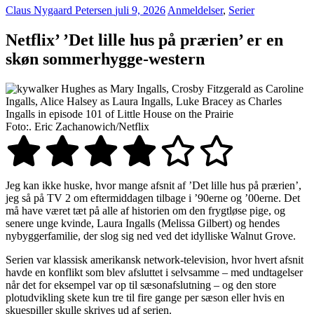
Claus Nygaard Petersen
juli 9, 2026
Anmeldelser
,
Serier
Netflix’ ’Det lille hus på prærien’ er en
skøn sommerhygge-western
Foto:. Eric Zachanowich/Netflix
Jeg kan ikke huske, hvor mange afsnit af ’Det lille hus på prærien’,
jeg så på TV 2 om eftermiddagen tilbage i ’90erne og ’00erne. Det
må have været tæt på alle af historien om den frygtløse pige, og
senere unge kvinde, Laura Ingalls (Melissa Gilbert) og hendes
nybyggerfamilie, der slog sig ned ved det idylliske Walnut Grove.
Serien var klassisk amerikansk network-television, hvor hvert afsnit
havde en konflikt som blev afsluttet i selvsamme – med undtagelser
når det for eksempel var op til sæsonafslutning – og den store
plotudvikling skete kun tre til fire gange per sæson eller hvis en
skuespiller skulle skrives ud af serien.