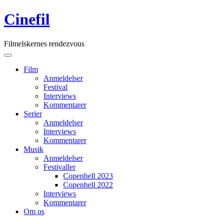
Skip
Cinefil
to
content
Filmelskernes rendezvous
Main
Menu
navigation
Film
Anmeldelser
Festival
Interviews
Kommentarer
Serier
Anmeldelser
Interviews
Kommentarer
Musik
Anmeldelser
Festivaller
Copenhell 2023
Copenhell 2022
Interviews
Kommentarer
Om os