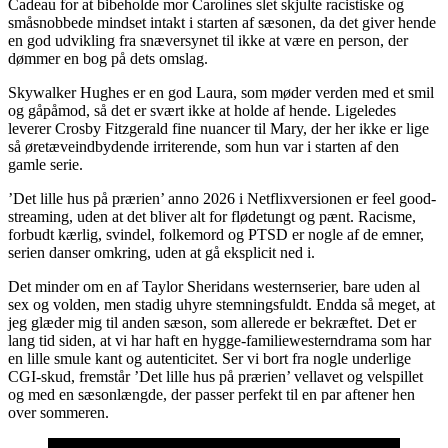
Cadeau for at bibeholde mor Carolines slet skjulte racistiske og
småsnobbede mindset intakt i starten af sæsonen, da det giver hende
en god udvikling fra snæversynet til ikke at være en person, der
dømmer en bog på dets omslag.
Skywalker Hughes er en god Laura, som møder verden med et smil
og gåpåmod, så det er svært ikke at holde af hende. Ligeledes
leverer Crosby Fitzgerald fine nuancer til Mary, der her ikke er lige
så øretæveindbydende irriterende, som hun var i starten af den
gamle serie.
’Det lille hus på prærien’ anno 2026 i Netflixversionen er feel good-
streaming, uden at det bliver alt for flødetungt og pænt. Racisme,
forbudt kærlig, svindel, folkemord og PTSD er nogle af de emner,
serien danser omkring, uden at gå eksplicit ned i.
Det minder om en af Taylor Sheridans westernserier, bare uden al
sex og volden, men stadig uhyre stemningsfuldt. Endda så meget, at
jeg glæder mig til anden sæson, som allerede er bekræftet. Det er
lang tid siden, at vi har haft en hygge-familiewesterndrama som har
en lille smule kant og autenticitet. Ser vi bort fra nogle underlige
CGI-skud, fremstår ’Det lille hus på prærien’ vellavet og velspillet
og med en sæsonlængde, der passer perfekt til en par aftener hen
over sommeren.