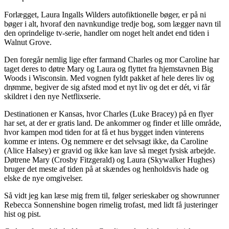
Forlægget, Laura Ingalls Wilders autofiktionelle bøger, er på ni
bøger i alt, hvoraf den navnkundige tredje bog, som lægger navn til
den oprindelige tv-serie, handler om noget helt andet end tiden i
Walnut Grove.
Den foregår nemlig lige efter farmand Charles og mor Caroline har
taget deres to døtre Mary og Laura og flyttet fra hjemstavnen Big
Woods i Wisconsin. Med vognen fyldt pakket af hele deres liv og
drømme, begiver de sig afsted mod et nyt liv og det er dét, vi får
skildret i den nye Netflixserie.
Destinationen er Kansas, hvor Charles (Luke Bracey) på en flyer
har set, at der er gratis land. De ankommer og finder et lille område,
hvor kampen mod tiden for at få et hus bygget inden vinterens
komme er intens. Og nemmere er det selvsagt ikke, da Caroline
(Alice Halsey) er gravid og ikke kan lave så meget fysisk arbejde.
Døtrene Mary (Crosby Fitzgerald) og Laura (Skywalker Hughes)
bruger det meste af tiden på at skændes og henholdsvis hade og
elske de nye omgivelser.
Så vidt jeg kan læse mig frem til, følger serieskaber og showrunner
Rebecca Sonnenshine bogen rimelig trofast, med lidt få justeringer
hist og pist.